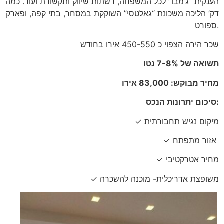
הענקית “ג’מבו” לכל המשפחה, רשתות שיווק ותקשורת ועוד. כמה
דק’
הליכה משכונת “גאלטסי” השוקקת במסחר, בתי קפה, ופארק
ספורט.
שכר הירה הצפוי כ 450-550 אירו בחודש
תשואה של 7-8% נטו
מחיר מבוקש: 83,000 אירו
סיכום יתרונות הנכס:
✓ מיקום נגיש תחבורתית
✓ אזור מתפתח
✓ מחיר אטרקטיבי
✓ משופצת אדריכלית- מוכנה להשכרה