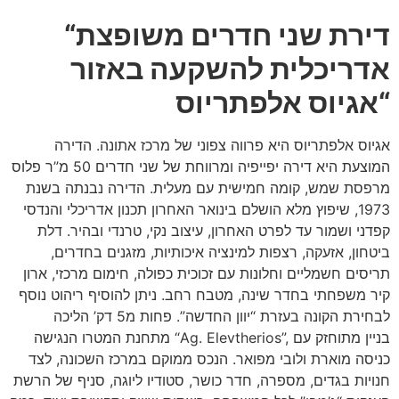
“דירת שני חדרים משופצת
אדריכלית להשקעה באזור
“אגיוס אלפתריוס
אגיוס אלפתריוס היא פרווה צפוני של מרכז אתונה. הדירה
המוצעת היא דירה יפייפיה ומרווחת של שני חדרים 50 מ”ר פלוס
מרפסת שמש, קומה חמישית עם מעלית. הדירה נבנתה בשנת
1973, שיפוץ מלא הושלם בינואר האחרון תכנון אדריכלי והנדסי
קפדני ושמור עד לפרט האחרון, עיצוב נקי, טרנדי ובהיר.
דלת
ביטחון, אזעקה, רצפות למינציה איכותיות, מזגנים בחדרים,
תריסים חשמליים וחלונות עם זכוכית כפולה, חימום מרכזי, ארון
קיר משפחתי בחדר שינה, מטבח רחב. ניתן להוסיף ריהוט נוסף
לבחירת הקונה בעזרת “יוון החדשה”.
פחות מ5 דק’ הליכה
מתחנת המטרו הנגישה “Ag. Elevtherios”, בניין מתוחזק עם
כניסה מוארת ולובי מפואר. ה
נכס ממוקם במרכז השכונה, לצד
חנויות בגדים, מספרה, חדר כושר, סטודיו ליוגה, סניף של הרשת