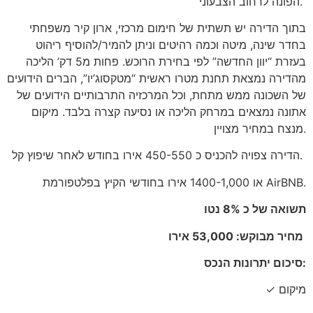
הפונה לרחוב הצבעוני.
בתוך הדירה יש תשתית של חימום מרכזי, ארון קיר משפחתי
בחדר שינה, מיטה וכמה רהיטים וניתן להמיר/להוסיף ריהוט
בעזרת “יוון החדשה” לפי בחירת הרוכש. פחות מ5 דק’ הליכה
מהדירה נמצאת תחנת מטרו ראשית “מטקסוג’יו”, הברים הידועים
של השכונה ממש מתחת, וכל המרכזיה התרבותיים הידועים
של
אתונה נמצאים במרחק הליכה או נסיעה קצרה בלבד. מיקום
מנצח במחיר מצויין.
הדירה צפויה להכניס כ 450-550 אירו בחודש לאחר שיפוץ קל.
או 1400-1,000 אירו בחודשי הקיץ בפלטפורמת AirBNB.
תשואה של כ 8% נטו
מחיר מבוקש: 53,000 אירו
סיכום יתרונות הנכס:
✓ מיקום