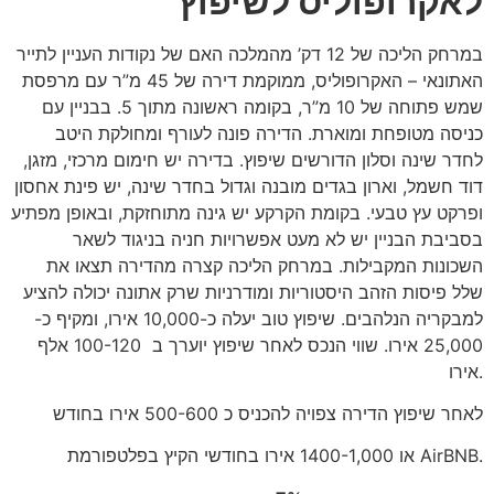
לאקרופוליס לשיפוץ
במרחק הליכה של 12 דק’ מהמלכה האם של נקודות העניין לתייר
האתונאי – האקרופוליס, ממוקמת דירה של 45 מ”ר עם מרפסת
שמש פתוחה של 10 מ”ר, בקומה ראשונה מתוך 5. בבניין עם
כניסה מטופחת ומוארת. הדירה פונה לעורף ומחולקת היטב
לחדר שינה וסלון הדורשים שיפוץ. בדירה יש חימום מרכזי, מזגן,
דוד חשמל, וארון בגדים מובנה וגדול בחדר שינה, יש פינת אחסון
ופרקט עץ טבעי.
בקומת הקרקע יש גינה מתוחזקת, ובאופן מפתיע
בסביבת הבניין יש לא מעט אפשרויות חניה בניגוד לשאר
השכונות המקבילות.
במרחק הליכה קצרה מהדירה תצאו את
שלל פיסות הזהב היסטוריות ומודרניות שרק אתונה יכולה להציע
למבקריה הנלהבים. שיפוץ טוב יעלה כ-10,000 אירו,
ומקיף כ-
25,000 אירו. שווי הנכס לאחר שיפוץ יוערך ב 100-120 אלף
אירו.
לאחר שיפוץ הדירה צפויה להכניס כ 500-600 אירו בחודש
או 1400-1,000 אירו בחודשי הקיץ בפלטפורמת AirBNB.