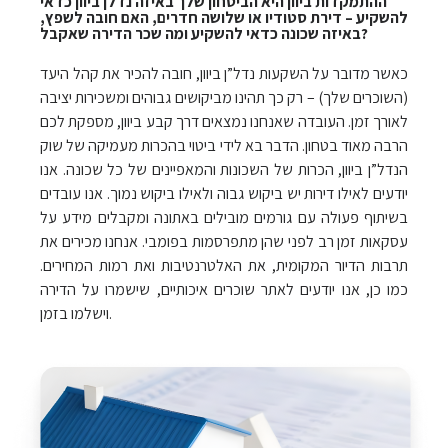
ההתמקדות ביוון היא הביטחון שלך באיזה נדלן ביוון כדאי
להשקיע – דירת סטודיו או שלושה חדרים, האם חובה לשפץ,
באיזה שכונה כדאי להשקיע ומה שכר הדירה שאקבל?
כאשר מדובר על השקעות נדל”ן ביוון, חובה להכיר את קהל היעד
(השוכרים שלך) – רק כך תהינו מביקושים גבוהים ומשכירות יציבה
לאורך זמן. העובדה שאנחנו נמצאים דרך קבע ביוון, מספקת לכם
הרבה מאוד בטחון. הדבר בא לידי ביטוי בהכרות מעמיקה של שוק
הנדל”ן ביוון, הכרות של השכונות והמאפיינים של כל שכונה. אנו
יודעים לאילו דירות יש ביקוש גבוה ולאילו ביקוש נמוך. אנו עובדים
בשיתוף פעולה עם גורמים מובילים באתונה ומקבלים מידע על
עסקאות זמן רב לפני שהן מתפרסמות בפומבי. אנחנו מכירים את
תרבות הדיור המקומית, את האלטרנטיבות ואת רמות המחירים.
כמו כן, אנו יודעים לאתר שוכרים איכותיים, שישמרו על הדירה
וישלמו בזמן.