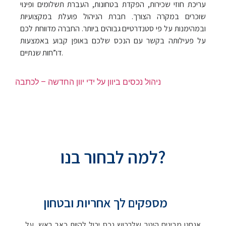
עריכת חוזי שכירות, הפקדת בטחונות, העברת תשלומים ופינוי
שוכרים במקרה הצורך. חברת הניהול פועלת במקצועיות
ובמהימנות על פי סטנדרטיים גבוהים ביותר. החברה מדווחת לכם
על פעילותה בקשר עם הנכס שלכם באופן קבוע באמצעות
דו”חות שנתיים.
ניהול נכסים ביוון על ידי יוון החדשה – לכתבה
info@new-greece.co.il
למה לבחור בנו?
מספקים לך אחריות ובטחון
אנחנו מבינים היטב שלרכוש נכס יכול להיות כאב ראש, על