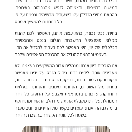
הכלכלה היוונית צומחת, שיעורי האבטלה בירידה זו שנה
חמישית ברציפות, והצמיחה לנפש מהגבוהות באירופה.
בהתאם מחירי הנדל”ן עלו בשיעורים מרשימים וצפויים על פי
כל התחזיות להמשיך ולטפס.
בחירת נכס נכונה, בהתייעצות איתנו, תאפשר לכם להנות
ממלוא פוטנציאל ההשבחה הגלום בנכס ומהצמיחה
הכלכלית של יוון, היא תאפשר לכם בעתיד להגדיל את ההון
העצמי ובהתאם להגדיל את ההכנסה הפאסיבית שלכם.
את הנכסים ביוון אנחנו מנהלים עבור המשקיעים בעצמנו ולא
מעבירים אותם לידיים זרות. ניהול הנכס על ידינו מאפשר
פיקוח ובקרה טובים יותר, בדיקת הנכס בתדירות גבוהה יותר,
בטחון מול השוכרים, הפחתת סיכונים, והפחתה בעלויות
התחזוקה, עדכונים בזמן אמת ואצבע על הדופק. כל דירה
המנוהלת על ידינו מקבלת את תשומת הלב הראויה ומתוחזקת
ברמה גבוהה. אנחנו עומדים בקשר מול הדיירים ונותנים מענה
בשטח לכל סוגיה הקשורה בהשכרת הדירה.