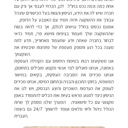
אחת כמה וכמה נכס בחו”ל. לכן, הכרחי לעבוד אך ורק עם
חברה שיש לה את הידע, הניסיון והצוות בעל הכישורים שינהל
עבורך את ההשקעה ויהיה תמיד עם האצבע על הדופק.
אומנם נכסים בחו”ל נגישים לכולם, אך כדי להיות בטוח
שההשקעה שלך תעמוד בציפיות ותישא פרי, תמיד כדאי
לבחור בחברה שאתה יודע שתעמוד מאחורייך, תדע לתת
מענה בכל רגע ותספק מעטפת של פתרונות שיבטיחו את
השקעתך.
אנו משקיעים רבות בטיפוח היחסים עם הקהילה העסקית
באתונה, אנחנו פועלים לצד אנשי מקצוע מובילים בתחומם,
אנחנו מכירים את הסביבה העסקית, בקיאים במישור
המשפטי, בחוקי התכנון והבניה ובתחום המיסוי, אנחנו מכירים
לעומק את העדפות השוכרים והיצע הנכסים, ויש לנו את
הניסיון כיצד למנוע מראש בעיות ואת הכלים להתמודד באופן
מקצועי עם כל סיטואציה. המערך שלנו מספק לך שרות
הכולל ניהול וליווי מלאים ועומד לרשותך 24/7 גם בשפה
העברית.